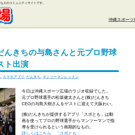
好きな人のコミュニティサイトです。
沖縄スポーツ
だんきちの与島さんと元プロ野球
スト出演
も
,
スマホアプリ
,
だんきち
,
マンツーマンレッスン
今日は沖縄スポーツ広場のラジオ収録でした。
元プロ野球選手の松坂健太さんと(株)だんきち
CEOの与島大樹さんをゲストに迎えて大賑わい。
(株)だんきちが提供するアプリ「スポとも」は動
画を使ってプロの野球選手からマンツーマンで指
導を受けられるという画期的なもの。
詳しくはこちら 「スポとも」