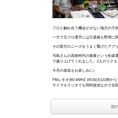
プロと触れ合う機会が少ない地方の子
一方で元プロ選手には引退後も野球に
その双方のニーズをうまく繋げたアプ
与島さんの高校時代の後輩という松坂
で盛り上げてくれました。2人のリクエ
今月の放送をお楽しみに♪
FMレキオ(80.6MHZ )9/16(火)21時
サイマルラジオでも同時放送なので全
他