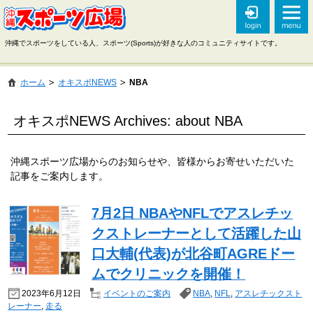
沖縄でスポーツをしている人、スポーツ(Sports)が好きな人のコミュニティサイトです。
ホーム
オキスポNEWS
NBA
オキスポNEWS Archives: about NBA
沖縄スポーツ広場からのお知らせや、皆様からお寄せいただいた
記事をご案内します。
7月2日 NBAやNFLでアスレチッ
クストレーナーとして活躍した山
口大輔(代表)が北谷町AGREドー
ムでクリニックを開催！
2023年6月12日
イベントのご案内
NBA
,
NFL
,
アスレチックスト
レーナー
,
走る