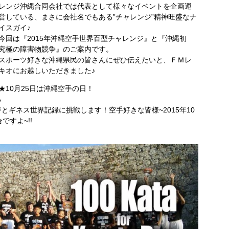
レンジ沖縄合同会社では代表として様々なイベントを企画運
営している、まさに会社名でもある”チャレンジ”精神旺盛なナ
イスガイ♪
今回は『2015年沖縄空手世界百型チャレンジ』と『沖縄初
究極の障害物競争』のご案内です。
スポーツ好きな沖縄県民の皆さんにぜひ伝えたいと、ＦＭレ
キオにお越しいただきました♪
★10月25日は沖縄空手の日！
る
ギネス世界記録に挑戦します！空手好きな皆様~2015年10
ですよ~!!