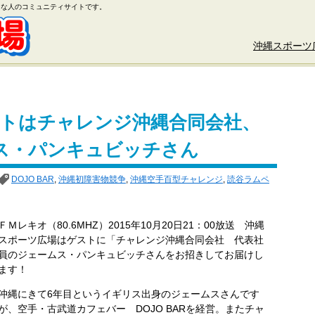
好きな人のコミュニティサイトです。
沖縄スポーツ
ゲストはチャレンジ沖縄合同会社、
ス・パンキュビッチさん
DOJO BAR
,
沖縄初障害物競争
,
沖縄空手百型チャレンジ
,
読谷ラムペ
ＦＭレキオ（80.6MHZ）2015年10月20日21：00放送 沖縄
スポーツ広場はゲストに「チャレンジ沖縄合同会社 代表社
員のジェームス・パンキュビッチさんをお招きしてお届けし
ます！
沖縄にきて6年目というイギリス出身のジェームスさんです
が、空手・古武道カフェバー DOJO BARを経営。またチャ