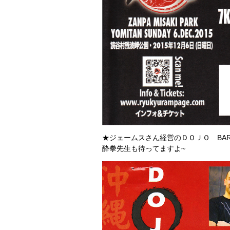
★ジェームスさん経営のＤＯＪＯ BA
酔拳先生も待ってますよ~