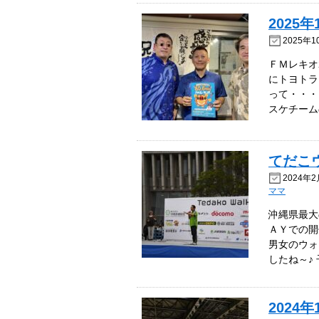
2025
2025年1
ＦＭレキオ2
にトヨトラ
って・・・
スケチーム
てだこウ
2024年2
ママ
沖縄県最大
ＡＹでの開
男女のウォ
したね～♪
202