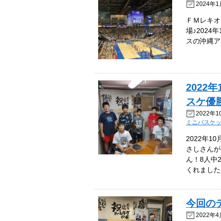
2024年1
ＦＭレキオ
場♪2024
スの沖縄アリ
202
スケ優
2022年1
ミニバスケ
2022年
さしさんが
ん！8人中
くれました
今回の
2022年4