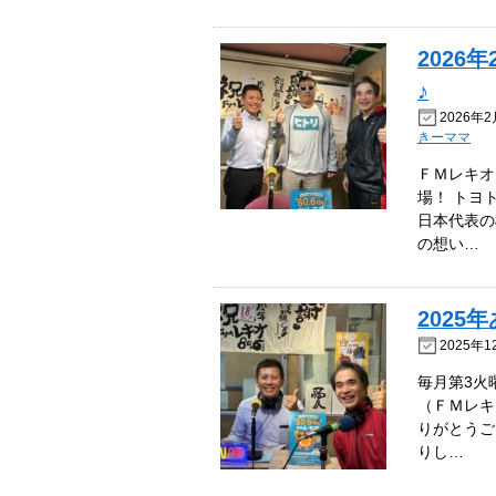
2026
♪
2026年2
きーママ
ＦＭレキオ（
場！ トヨ
日本代表の
の想い…
2025
2025年1
毎月第3火
（ＦＭレキ
りがとうご
りし…