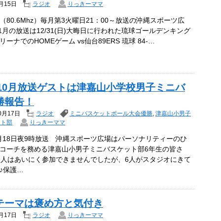
月15日
ラジオ
りっきーママ
（80.6Mhz）毎月第3火曜日21：00～放送の沖縄スポーツ広
年1月の放送は12/31(日)大晦日に行われた琉球ゴールデンキング
ーナでのHOMEゲーム vs仙台89ERS 琉球 84-…
2年10月放送ゲストは津嘉山小学校男子ミニバ
勝報告！
0月17日
ラジオ
ミニバスケットボール大会優勝
,
津嘉山小男子
ット部
りっきーママ
10月18日夜9時放送 沖縄スポーツ広場はパーソナリティーのひ
コーチを務める津嘉山小男子ミニバスケット部6年生の皆さ
2人はあいにく参加できませんでしたが、6人がスタジオにきて
♪保護…
テーマは褒め方と気付き
月17日
ラジオ
りっきーママ