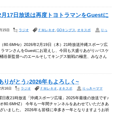
年2月17日放送は再度トヨトラマンをGuestに
月15日
ラジオ
ＦＭレキオ
,
GOキングス
,
オキスポ
りっ
80.6MHz）2026年2月19日（木）21時放送沖縄スポーツ広
トラマンさんをGuestにお迎えし、今回も大盛りあがり♪バスケ
桶谷新監督へのエールそしてキングス観戦の極意、みなさん
年ありがとう♪2026年もよろしく~
2月16日
ラジオ
ＦＭレキオ
,
オキスポ
りっきーママ
曜日夜21時放送「沖縄スポーツ広場」2025年最後の放送です♪
オ80.6MHZ） 今年も一年間チャンネルをあわせていただきあ
ざいました。 2026年も皆様に幸多き一年となりますようお祈