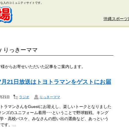
好きな人のコミュニティサイトです。
沖縄スポーツ
 by りっきーママ
皆様からお寄せいただいた記事をご案内します。
年7月21日放送はトヨトラマンをゲストにお届
月21日
ラジオ
りっきーママ
トラマンさんをGuestにお迎えし、楽しいトークとなりました
オンズのユニフォーム着用･･･ということで野球観戦、キング
学・高校バスケ、みなさんの想い出の選曲など、あっという
間です。…