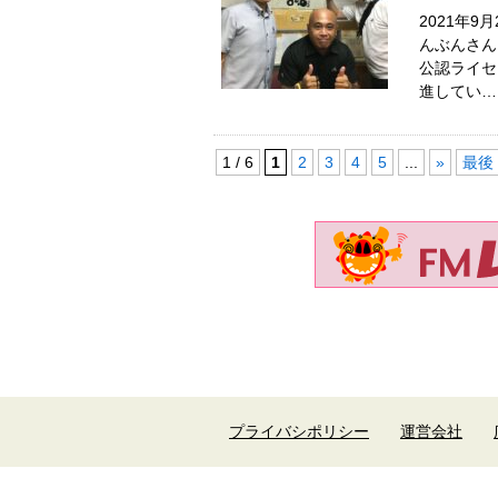
2021年
んぶんさん
公認ライセ
進してい…
1 / 6
1
2
3
4
5
...
»
最後 
プライバシポリシー
運営会社