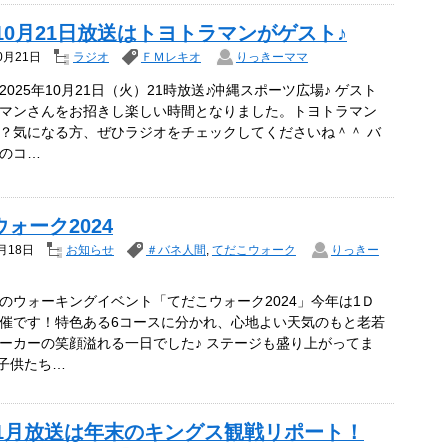
年10月21日放送はトヨトラマンがゲスト♪
0月21日
ラジオ
ＦＭレキオ
りっきーママ
025年10月21日（火）21時放送♪沖縄スポーツ広場♪ ゲスト
マンさんをお招きし楽しい時間となりました。トヨトラマン
？気になる方、ぜひラジオをチェックしてくださいね＾＾ バ
のコ…
ォーク2024
月18日
お知らせ
＃バネ人間
,
てだこウォーク
りっきー
のウォーキングイベント「てだこウォーク2024」今年は1Ｄ
催です！特色ある6コースに分かれ、心地よい天気のもと老若
ーカーの笑顔溢れる一日でした♪ ステージも盛り上がってま
 子供たち…
4年1月放送は年末のキングス観戦リポート！