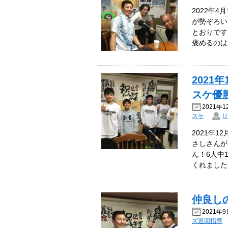
2022年
が勢ぞろい
とおりです
褒めるのは
202
スケ優
2021年1
スケ
り
2021年
さしさんが
ん！6人中
くれました♪
仲良し
2021年9
ズ巡回指導