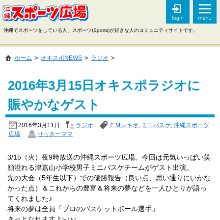
沖縄でスポーツをしている人、スポーツ(Sports)が好きな人のコミュニティサイトです。
ホーム
オキスポNEWS
ラジオ
2016年3月15日オキスポラジオに
賑やかなゲスト
2016年3月11日
ラジオ
ＦＭレキオ
,
ミニバスケ
,
沖縄スポーツ
広場
りっきーママ
3/15（火）夜9時放送の沖縄スポーツ広場。今回は元気いっぱい笑
顔溢れる津嘉山小学校男子ミニバスケチームがゲスト出演。
先の大会（5年生以下）での優勝報告（良い点、思い通りにいかな
かった点）＆これからの豊富＆将来の夢などを一人ひとりが語っ
てくれました♪
将来の夢は全員「プロのバスケットボール選手」
きっとなれますよ~♪♪♪