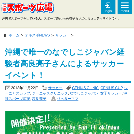
沖縄でスポーツをしている人、スポーツ(Sports)が好きな人のコミュニティサイトです。
ホーム
オキスポNEWS
サッカー
沖縄で唯一のなでしこジャパン経
験者高良亮子さんによるサッカー
イベント！
2018年11月22日
サッカー
GENIUS CLINIC
,
GENIUS CUP
,
ジ
ーニャスカップ
,
ジーニャスクリニック
,
なでしこジャパン
,
女子サッカー
,
沖
縄スポーツ広場
,
高良亮子
りっきーママ