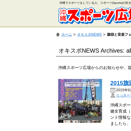
沖縄でスポーツをしている人、スポーツ(Sports)が
ホーム
オキスポNEWS
旗頭と音楽フ
オキスポNEWS Archives:
沖縄スポーツ広場からのお知らせや、
2015
2015年9
りっきー
沖縄スポー
健全育成（
ント情報な
ましたら、