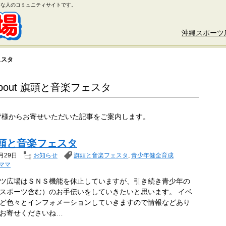
好きな人のコミュニティサイトです。
沖縄スポーツ
ェスタ
 about 旗頭と音楽フェスタ
皆様からお寄せいただいた記事をご案内します。
旗頭と音楽フェスタ
月29日
お知らせ
旗頭と音楽フェスタ
,
青少年健全育成
ママ
ツ広場はＳＮＳ機能を休止していますが、引き続き青少年の
スポーツ含む）のお手伝いをしていきたいと思います。 イベ
ど色々とインフォメーションしていきますので情報などあり
お寄せくださいね…