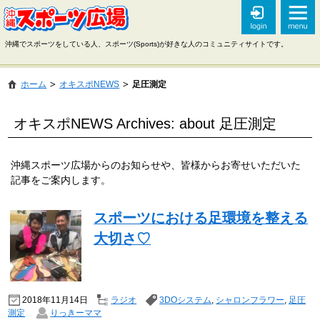
沖縄でスポーツをしている人、スポーツ(Sports)が好きな人のコミュニティサイトです。
ホーム
オキスポNEWS
足圧測定
オキスポNEWS Archives: about 足圧測定
沖縄スポーツ広場からのお知らせや、皆様からお寄せいただいた
記事をご案内します。
スポーツにおける足環境を整える
大切さ♡
2018年11月14日
ラジオ
3DOシステム
,
シャロンフラワー
,
足圧
測定
りっきーママ