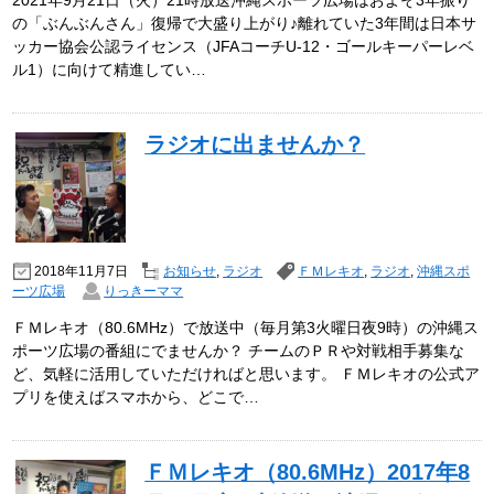
の「ぶんぶんさん」復帰で大盛り上がり♪離れていた3年間は日本サ
ッカー協会公認ライセンス（JFAコーチU-12・ゴールキーパーレベ
ル1）に向けて精進してい…
ラジオに出ませんか？
2018年11月7日
お知らせ
,
ラジオ
ＦＭレキオ
,
ラジオ
,
沖縄スポ
ーツ広場
りっきーママ
ＦＭレキオ（80.6MHz）で放送中（毎月第3火曜日夜9時）の沖縄ス
ポーツ広場の番組にでませんか？ チームのＰＲや対戦相手募集な
ど、気軽に活用していただければと思います。 ＦＭレキオの公式ア
プリを使えばスマホから、どこで…
ＦＭレキオ（80.6MHz）2017年8