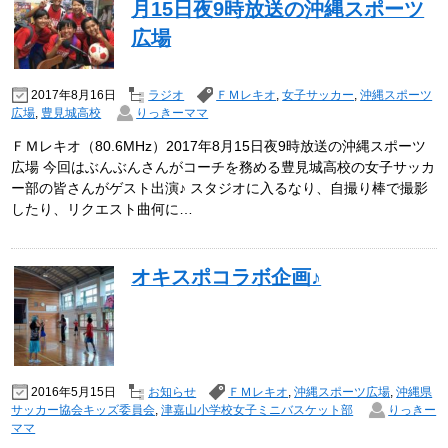
月15日夜9時放送の沖縄スポーツ
広場
2017年8月16日
ラジオ
ＦＭレキオ
,
女子サッカー
,
沖縄スポーツ
広場
,
豊見城高校
りっきーママ
ＦＭレキオ（80.6MHz）2017年8月15日夜9時放送の沖縄スポーツ
広場 今回はぶんぶんさんがコーチを務める豊見城高校の女子サッカ
ー部の皆さんがゲスト出演♪ スタジオに入るなり、自撮り棒で撮影
したり、リクエスト曲何に…
オキスポコラボ企画♪
2016年5月15日
お知らせ
ＦＭレキオ
,
沖縄スポーツ広場
,
沖縄県
サッカー協会キッズ委員会
,
津嘉山小学校女子ミニバスケット部
りっきー
ママ