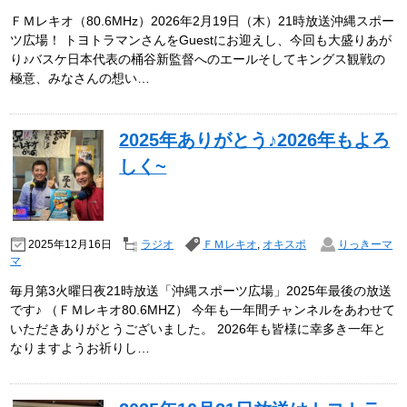
ＦＭレキオ（80.6MHz）2026年2月19日（木）21時放送沖縄スポー
ツ広場！ トヨトラマンさんをGuestにお迎えし、今回も大盛りあが
り♪バスケ日本代表の桶谷新監督へのエールそしてキングス観戦の
極意、みなさんの想い…
2025年ありがとう♪2026年もよろ
しく~
2025年12月16日
ラジオ
ＦＭレキオ
,
オキスポ
りっきーマ
マ
毎月第3火曜日夜21時放送「沖縄スポーツ広場」2025年最後の放送
です♪ （ＦＭレキオ80.6MHZ） 今年も一年間チャンネルをあわせて
いただきありがとうございました。 2026年も皆様に幸多き一年と
なりますようお祈りし…