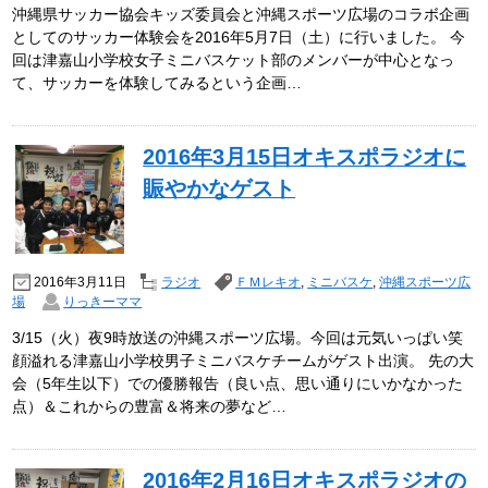
沖縄県サッカー協会キッズ委員会と沖縄スポーツ広場のコラボ企画
としてのサッカー体験会を2016年5月7日（土）に行いました。 今
回は津嘉山小学校女子ミニバスケット部のメンバーが中心となっ
て、サッカーを体験してみるという企画…
2016年3月15日オキスポラジオに
賑やかなゲスト
2016年3月11日
ラジオ
ＦＭレキオ
,
ミニバスケ
,
沖縄スポーツ広
場
りっきーママ
3/15（火）夜9時放送の沖縄スポーツ広場。今回は元気いっぱい笑
顔溢れる津嘉山小学校男子ミニバスケチームがゲスト出演。 先の大
会（5年生以下）での優勝報告（良い点、思い通りにいかなかった
点）＆これからの豊富＆将来の夢など…
2016年2月16日オキスポラジオの