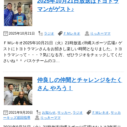
2025年10月21日放送はトヨトラ
マンがゲスト♪
2025年10月21日
ラジオ
ＦＭレキオ
りっきーママ
ＦＭレキオ2025年10月21日（火）21時放送♪沖縄スポーツ広場♪ ゲ
ストにトヨトラマンさんをお招きし楽しい時間となりました。トヨ
トラマンって・・・？気になる方、ぜひラジオをチェックしてくだ
さいね＾＾ バスケチームのコ…
仲良しの仲間とチャレンジをたく
さん やろう！
2021年9月20日
お知らせ
,
サッカー
,
ラジオ
ＦＭレキオ
,
サッカ
ーキッズ巡回指導
りっきーママ
2021年9月21日（火）21時放送沖縄スポーツ広場はおよそ3年振り