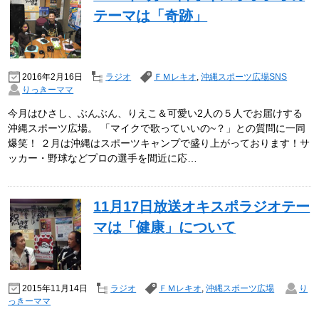
テーマは「奇跡」
2016年2月16日
ラジオ
ＦＭレキオ
,
沖縄スポーツ広場SNS
りっきーママ
今月はひさし、ぶんぶん、りえこ＆可愛い2人の５人でお届けする
沖縄スポーツ広場。 「マイクで歌っていいの~？」との質問に一同
爆笑！ ２月は沖縄はスポーツキャンプで盛り上がっております！サ
ッカー・野球などプロの選手を間近に応…
11月17日放送オキスポラジオテー
マは「健康」について
2015年11月14日
ラジオ
ＦＭレキオ
,
沖縄スポーツ広場
り
っきーママ